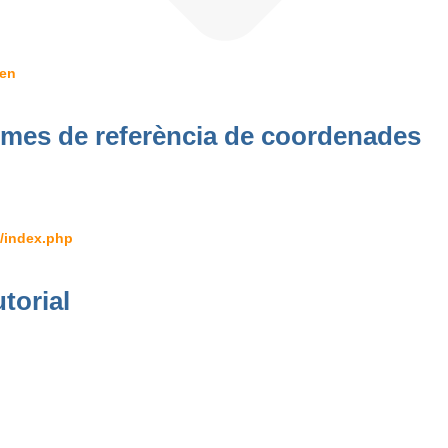
=en
emes de referència de coordenades
l/index.php
torial