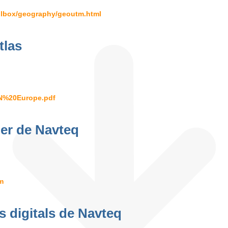
olbox/geography/geoutm.html
tlas
N%20Europe.pdf
ner de Navteq
m
 digitals de Navteq