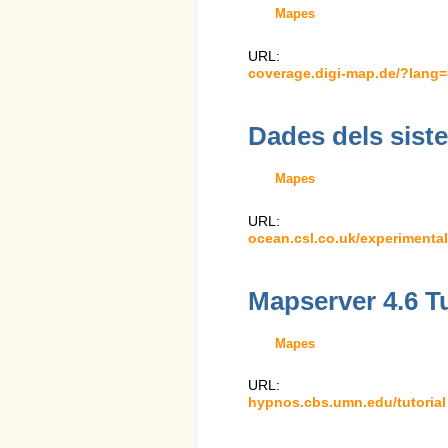
Mapes
URL:
coverage.digi-map.de/?lang
Dades dels sist
Mapes
URL:
ocean.csl.co.uk/experimenta
Mapserver 4.6 Tu
Mapes
URL:
hypnos.cbs.umn.edu/tutorial