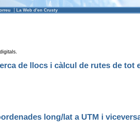
Correu
La Web d'en Crusty
digitals.
ca de llocs i càlcul de rutes de tot 
ordenades long/lat a UTM i vicevers