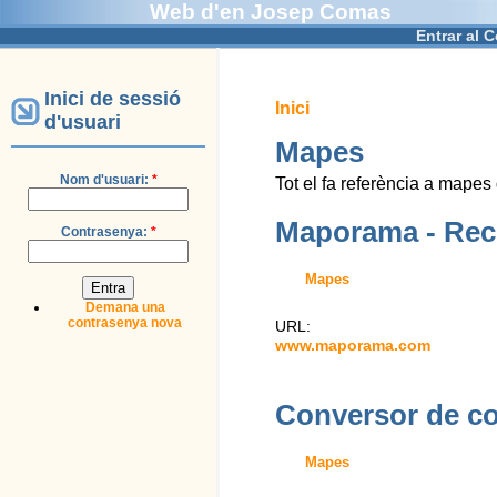
Web d'en Josep Comas
Entrar al 
Inici de sessió
Inici
d'usuari
Mapes
Nom d'usuari:
*
Tot el fa referència a mapes 
Maporama - Recer
Contrasenya:
*
Mapes
Demana una
contrasenya nova
URL:
www.maporama.com
Conversor de co
Mapes