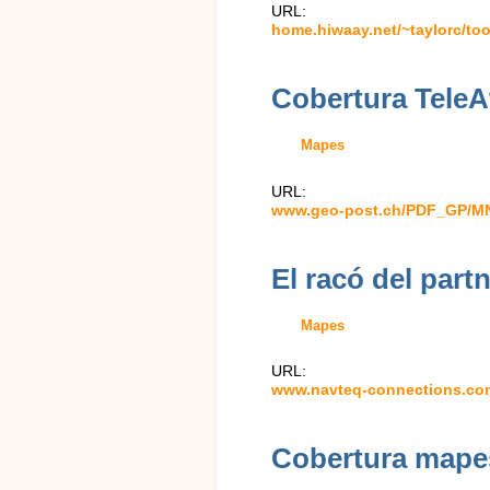
URL:
home.hiwaay.net/~taylorc/to
Cobertura TeleA
Mapes
URL:
www.geo-post.ch/PDF_GP/M
El racó del part
Mapes
URL:
www.navteq-connections.co
Cobertura mapes