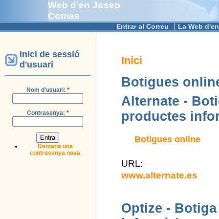
Web d'en Josep
Comas
Entrar al Correu
La Web d'en
Inici de sessió
Inici
d'usuari
Botigues onlin
Nom d'usuari:
*
Alternate - Bot
productes info
Contrasenya:
*
Botigues online
Demana una
contrasenya nova
URL:
www.alternate.es
Optize - Botiga