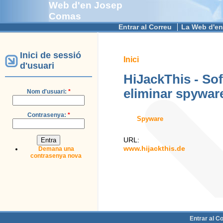
Web d'en Josep
Comas
Entrar al Correu
La Web d'en
Inici de sessió
Inici
d'usuari
HiJackThis - Sof
eliminar spywar
Nom d'usuari:
*
Contrasenya:
*
Spyware
URL:
www.hijackthis.de
Demana una
contrasenya nova
Entrar al C